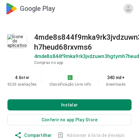
Google Play
4mde8s844f9mka9rk3jvdzuwn
h7heud68rxvms6
4mde8s844f9mka9rk3jvdzuwn3hgtymh7heud
Compras no app
4.6
340 mil+
star
9220 avaliações
Classificação Livre
info
downloads
Instalar
Conferir no app Play Store
Compartilhar
Adicionar à lista de desejos