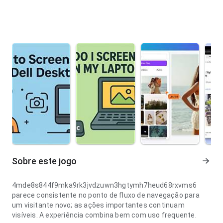
Sobre este jogo
4mde8s844f9mka9rk3jvdzuwn3hgtymh7heud68rxvms6
parece consistente no ponto de fluxo de navegação para
um visitante novo; as ações importantes continuam
visíveis. A experiência combina bem com uso frequente.