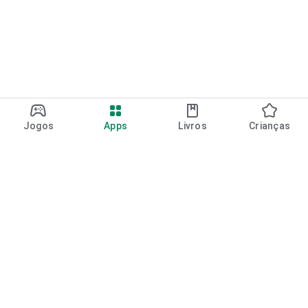
Jogos
Apps
Livros
Crianças
Google Play
Play Pass
Pontos do Play Points
Vales-presente