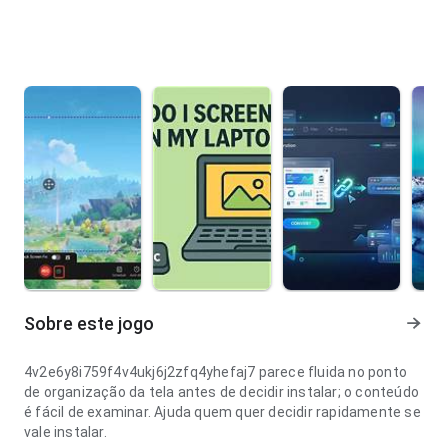
Sobre este jogo
4v2e6y8i759f4v4ukj6j2zfq4yhefaj7 parece fluida no ponto
de organização da tela antes de decidir instalar; o conteúdo
é fácil de examinar. Ajuda quem quer decidir rapidamente se
vale instalar.