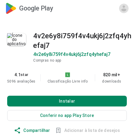
Google Play
4v2e6y8i759f4v4ukj6j2zfq4yh
efaj7
4v2e6y8i759f4v4ukj6j2zfq4yhefaj7
Compras no app
4.1
820 mil+
star
5096 avaliações
Classificação Livre
info
downloads
Instalar
Conferir no app Play Store
Compartilhar
Adicionar à lista de desejos