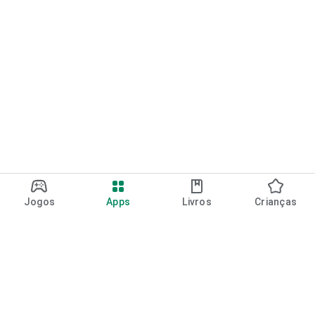
Jogos
Apps
Livros
Crianças
Google Play