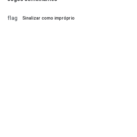
flag
Sinalizar como impróprio