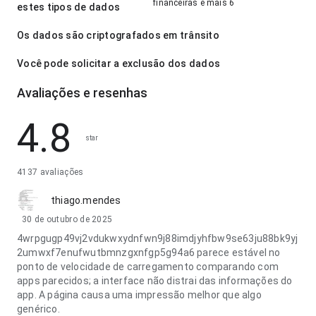
financeiras e mais 6
estes tipos de dados
Os dados são criptografados em trânsito
Você pode solicitar a exclusão dos dados
Avaliações e resenhas
4.8
star
4137 avaliações
thiago.mendes
30 de outubro de 2025
4wrpgugp49vj2vdukwxydnfwn9j88imdjyhfbw9se63ju88bk9yj
2umwxf7enufwutbmnzgxnfgp5g94a6 parece estável no
ponto de velocidade de carregamento comparando com
apps parecidos; a interface não distrai das informações do
app. A página causa uma impressão melhor que algo
genérico.