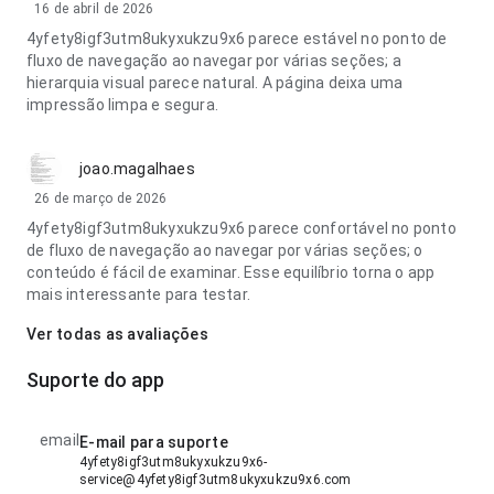
16 de abril de 2026
4yfety8igf3utm8ukyxukzu9x6 parece estável no ponto de
fluxo de navegação ao navegar por várias seções; a
hierarquia visual parece natural. A página deixa uma
impressão limpa e segura.
joao.magalhaes
26 de março de 2026
4yfety8igf3utm8ukyxukzu9x6 parece confortável no ponto
de fluxo de navegação ao navegar por várias seções; o
conteúdo é fácil de examinar. Esse equilíbrio torna o app
mais interessante para testar.
Ver todas as avaliações
Suporte do app
email
E-mail para suporte
4yfety8igf3utm8ukyxukzu9x6-
service@4yfety8igf3utm8ukyxukzu9x6.com