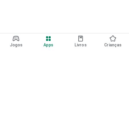
Jogos
Apps
Livros
Crianças
Google Play
Play Pass
Pontos do Play Points
Vales-presente
Resgatar