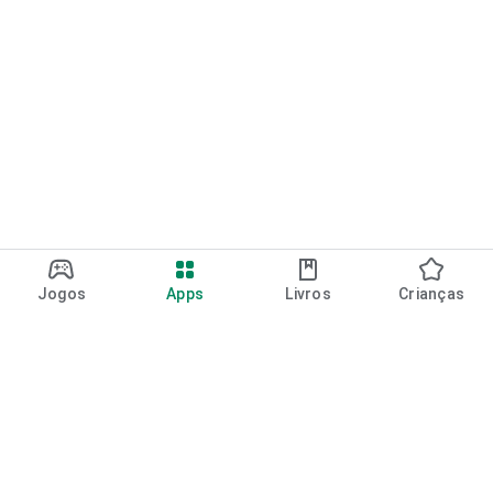
Jogos
Apps
Livros
Crianças
Google Play