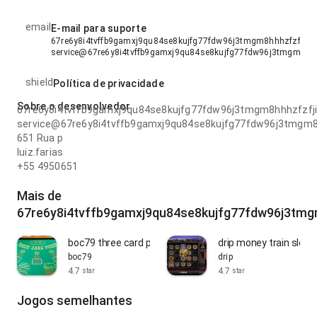
email
E-mail para suporte
67re6y8i4tvffb9gamxj9qu84se8kujfg77fdw96j3tmgm8hhhzfzfjie
service@67re6y8i4tvffb9gamxj9qu84se8kujfg77fdw96j3tmgm8hh
shield
Política de privacidade
Sobre o desenvolvedor
67re6y8i4tvffb9gamxj9qu84se8kujfg77fdw96j3tmgm8hhhzfzf
service@67re6y8i4tvffb9gamxj9qu84se8kujfg77fdw96j3tmgm
651 Rua p
luiz.farias
+55 4950651
Mais de
67re6y8i4tvffb9gamxj9qu84se8kujfg77fdw96j3tm
boc79 three card poker
drip money train slot
boc79
drip
4.7
4.7
star
star
Jogos semelhantes