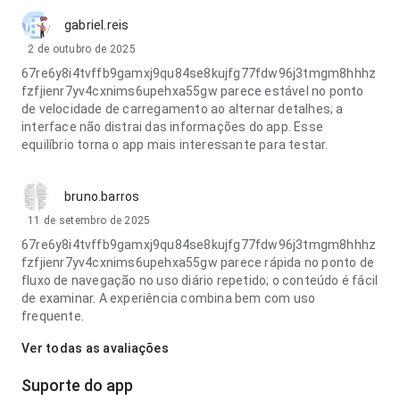
gabriel.reis
2 de outubro de 2025
67re6y8i4tvffb9gamxj9qu84se8kujfg77fdw96j3tmgm8hhhz
fzfjienr7yv4cxnims6upehxa55gw parece estável no ponto
de velocidade de carregamento ao alternar detalhes; a
interface não distrai das informações do app. Esse
equilíbrio torna o app mais interessante para testar.
bruno.barros
11 de setembro de 2025
67re6y8i4tvffb9gamxj9qu84se8kujfg77fdw96j3tmgm8hhhz
fzfjienr7yv4cxnims6upehxa55gw parece rápida no ponto de
fluxo de navegação no uso diário repetido; o conteúdo é fácil
de examinar. A experiência combina bem com uso
frequente.
Ver todas as avaliações
Suporte do app