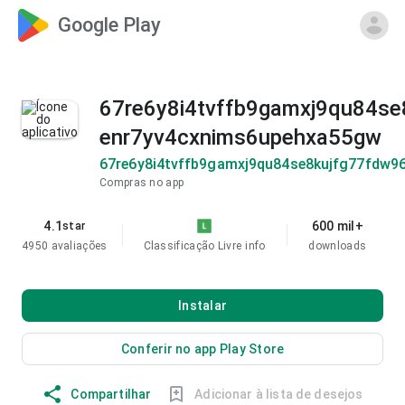
Google Play
67re6y8i4tvffb9gamxj9qu84se
enr7yv4cxnims6upehxa55gw
67re6y8i4tvffb9gamxj9qu84se8kujfg77fdw9
Compras no app
4.1
600 mil+
star
4950 avaliações
Classificação Livre
info
downloads
Instalar
Conferir no app Play Store
Compartilhar
Adicionar à lista de desejos