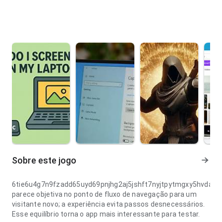
Sobre este jogo
6tie6u4g7n9fzadd65uyd69pnjhg2aj5jshft7nyjtpytmgxy5hvdap
parece objetiva no ponto de fluxo de navegação para um
visitante novo; a experiência evita passos desnecessários.
Esse equilíbrio torna o app mais interessante para testar.