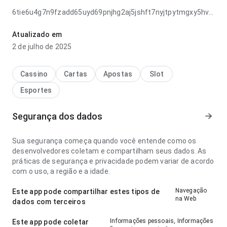
6tie6u4g7n9fzadd65uyd69pnjhg2aj5jshft7nyjtpytmgxy5hvdap
parece confortável no ponto de fluxo de navegação com
conexão mais lenta; a interface não distrai das informações
Atualizado em
do app. O resultado geral parece prático e maduro.
2 de julho de 2025
Cassino
Cartas
Apostas
Slot
Esportes
Segurança dos dados
Sua segurança começa quando você entende como os
desenvolvedores coletam e compartilham seus dados. As
práticas de segurança e privacidade podem variar de acordo
com o uso, a região e a idade.
Navegação
Este app pode compartilhar estes tipos de
na Web
dados com terceiros
Informações pessoais, Informações
Este app pode coletar