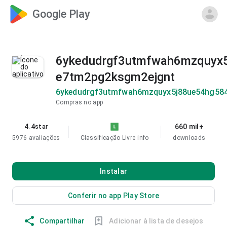
Google Play
6ykedudrgf3utmfwah6mzquyx
e7tm2pg2ksgm2ejgnt
6ykedudrgf3utmfwah6mzquyx5j88ue54hg58
Compras no app
4.4
660 mil+
star
5976 avaliações
Classificação Livre
info
downloads
Instalar
Conferir no app Play Store
Compartilhar
Adicionar à lista de desejos