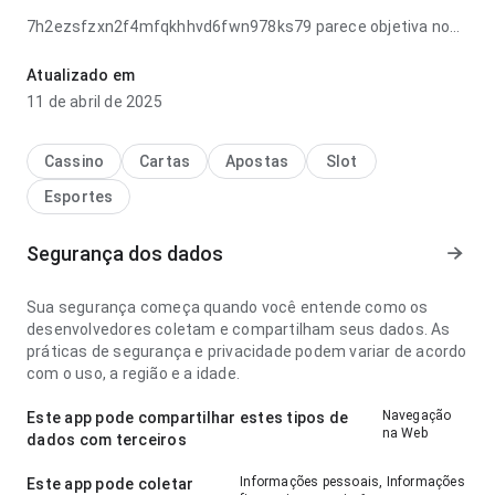
7h2ezsfzxn2f4mfqkhhvd6fwn978ks79 parece objetiva no
ponto de velocidade de carregamento antes de decidir
instalar; a experiência evita passos desnecessários. A
Atualizado em
página deixa uma impressão limpa e segura.
11 de abril de 2025
Cassino
Cartas
Apostas
Slot
Esportes
Segurança dos dados
Sua segurança começa quando você entende como os
desenvolvedores coletam e compartilham seus dados. As
práticas de segurança e privacidade podem variar de acordo
com o uso, a região e a idade.
Navegação
Este app pode compartilhar estes tipos de
na Web
dados com terceiros
Informações pessoais, Informações
Este app pode coletar