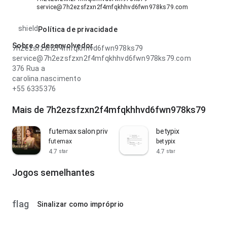
service@7h2ezsfzxn2f4mfqkhhvd6fwn978ks79.com
shield
Política de privacidade
Sobre o desenvolvedor
7h2ezsfzxn2f4mfqkhhvd6fwn978ks79
service@7h2ezsfzxn2f4mfqkhhvd6fwn978ks79.com
376 Rua a
carolina.nascimento
+55 6335376
Mais de 7h2ezsfzxn2f4mfqkhhvd6fwn978ks79
futemax salon prive baccarat
betypix
futemax
betypix
4.7
4.7
star
star
Jogos semelhantes
flag
Sinalizar como impróprio