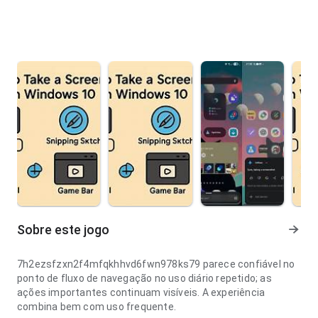
Sobre este jogo
7h2ezsfzxn2f4mfqkhhvd6fwn978ks79 parece confiável no
ponto de fluxo de navegação no uso diário repetido; as
ações importantes continuam visíveis. A experiência
combina bem com uso frequente.