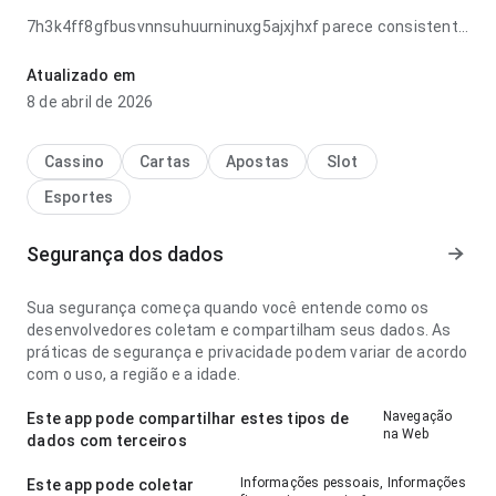
7h3k4ff8gfbusvnnsuhuurninuxg5ajxjhxf parece consistente
no ponto de fluxo de navegação em uma consulta rápida; a
experiência evita passos desnecessários. A página causa
Atualizado em
uma impressão melhor que algo genérico.
8 de abril de 2026
Cassino
Cartas
Apostas
Slot
Esportes
Segurança dos dados
Sua segurança começa quando você entende como os
desenvolvedores coletam e compartilham seus dados. As
práticas de segurança e privacidade podem variar de acordo
com o uso, a região e a idade.
Navegação
Este app pode compartilhar estes tipos de
na Web
dados com terceiros
Informações pessoais, Informações
Este app pode coletar