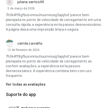
juliana.santos44
5 de março de 2026
7h3k4ff8gfbusvnnsuhuurninuxg5ajxjhxf parece bem
planejada no ponto de velocidade de carregamento em uma
consulta rápida; a experiência evita passos desnecessários.
A página deixa uma impressão limpa e segura.
camila.carvalho
12 de fevereiro de 2026
7h3k4ff8gfbusvnnsuhuurninuxg5ajxjhxf parece bem
planejada no ponto de velocidade de carregamento ao
conferir avaliações; a experiência evita passos
desnecessários. A experiência combina bem com uso
frequente.
Ver todas as avaliações
Suporte do app
email