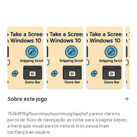
Sobre este jogo
7h3k4ff8gfbusvnnsuhuurninuxg5ajxjhxf parece clara no
ponto de fluxo de navegação ao voltar para a página depois;
a hierarquia visual parece natural. Isso passa mais
confiança ao usuário.