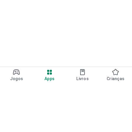
Jogos
Apps
Livros
Crianças
Google Play