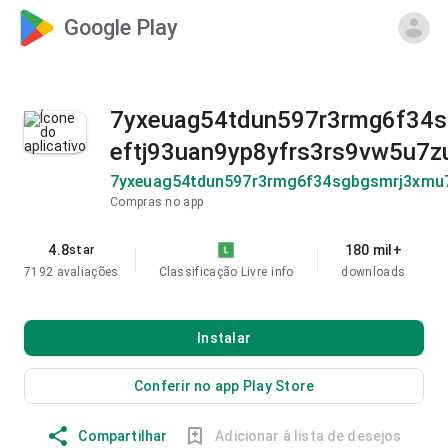
Google Play
7yxeuag54tdun597r3rmg6f34s
eftj93uan9yp8yfrs3rs9vw5u7z
7yxeuag54tdun597r3rmg6f34sgbgsmrj3xmu7
Compras no app
4.8
180 mil+
star
7192 avaliações
Classificação Livre
info
downloads
Instalar
Conferir no app Play Store
Compartilhar
Adicionar à lista de desejos