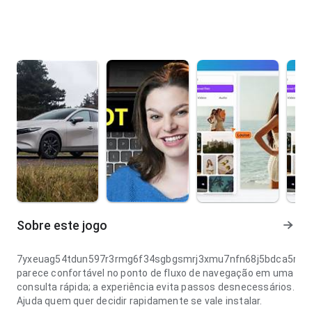
Sobre este jogo
7yxeuag54tdun597r3rmg6f34sgbgsmrj3xmu7nfn68j5bdca5rm2e
parece confortável no ponto de fluxo de navegação em uma
consulta rápida; a experiência evita passos desnecessários.
Ajuda quem quer decidir rapidamente se vale instalar.