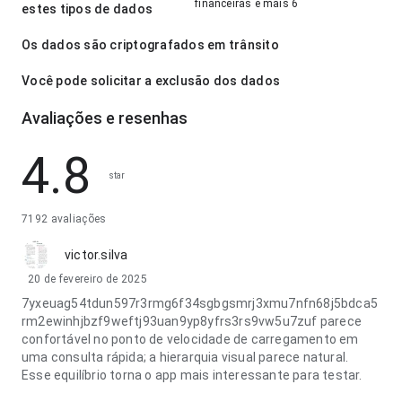
financeiras e mais 6
estes tipos de dados
Os dados são criptografados em trânsito
Você pode solicitar a exclusão dos dados
Avaliações e resenhas
4.8
star
7192 avaliações
victor.silva
20 de fevereiro de 2025
7yxeuag54tdun597r3rmg6f34sgbgsmrj3xmu7nfn68j5bdca5
rm2ewinhjbzf9weftj93uan9yp8yfrs3rs9vw5u7zuf parece
confortável no ponto de velocidade de carregamento em
uma consulta rápida; a hierarquia visual parece natural.
Esse equilíbrio torna o app mais interessante para testar.