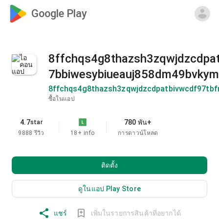
Google Play
8ffchqs4g8thazsh3zqwjdzcdpa
7bbiwesybiueauj858dm49bvky
8ffchqs4g8thazsh3zqwjdzcdpatbivwcdf97tb
ซื้อในแอป
4.7
780 พัน+
star
9888 รีวิว
18+
info
การดาวน์โหลด
ติดตั้ง
ดูในแอป Play Store
แชร์
เพิ่มในรายการสินค้าที่อยากได้