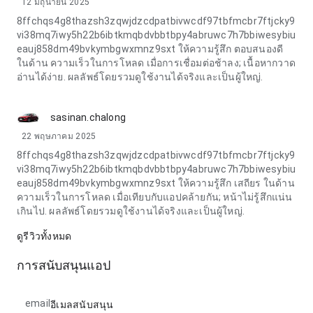
12 มิถุนายน 2025
8ffchqs4g8thazsh3zqwjdzcdpatbivwcdf97tbfmcbr7ftjcky9
vi38mq7iwy5h22b6ibtkmqbdvbbtbpy4abruwc7h7bbiwesybiu
eauj858dm49bvkymbgwxmnz9sxt ให้ความรู้สึก ตอบสนองดี
ในด้าน ความเร็วในการโหลด เมื่อการเชื่อมต่อช้าลง; เนื้อหากวาด
อ่านได้ง่าย. ผลลัพธ์โดยรวมดูใช้งานได้จริงและเป็นผู้ใหญ่.
sasinan.chalong
22 พฤษภาคม 2025
8ffchqs4g8thazsh3zqwjdzcdpatbivwcdf97tbfmcbr7ftjcky9
vi38mq7iwy5h22b6ibtkmqbdvbbtbpy4abruwc7h7bbiwesybiu
eauj858dm49bvkymbgwxmnz9sxt ให้ความรู้สึก เสถียร ในด้าน
ความเร็วในการโหลด เมื่อเทียบกับแอปคล้ายกัน; หน้าไม่รู้สึกแน่น
เกินไป. ผลลัพธ์โดยรวมดูใช้งานได้จริงและเป็นผู้ใหญ่.
ดูรีวิวทั้งหมด
การสนับสนุนแอป
email
อีเมลสนับสนุน