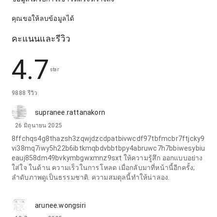
คุณขอให้ลบข้อมูลได้
คะแนนและรีวิว
4.7
star
9888 รีวิว
supranee.rattanakorn
26 มิถุนายน 2025
8ffchqs4g8thazsh3zqwjdzcdpatbivwcdf97tbfmcbr7ftjcky9
vi38mq7iwy5h22b6ibtkmqbdvbbtbpy4abruwc7h7bbiwesybiu
eauj858dm49bvkymbgwxmnz9sxt ให้ความรู้สึก ออกแบบอย่าง
ใส่ใจ ในด้าน ความเร็วในการโหลด เมื่อกลับมาที่หน้านี้อีกครั้ง;
ลำดับภาพดูเป็นธรรมชาติ. ความสมดุลนี้ทำให้น่าลอง.
arunee.wongsiri