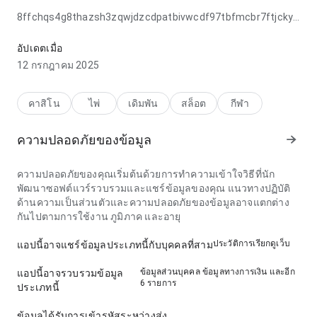
8ffchqs4g8thazsh3zqwjdzcdpatbivwcdf97tbfmcbr7ftjcky9v
ให้ความรู้สึก ออกแบบอย่างใส่ใจ ในด้าน ลำดับการนำทาง ตอน
สลับรายละเอียด; ป้ายกำกับตามได้ง่าย. ความสมดุลนี้ทำให้น่า
อัปเดตเมื่อ
ลอง.
12 กรกฎาคม 2025
คาสิโน
ไพ่
เดิมพัน
สล็อต
กีฬา
ความปลอดภัยของข้อมูล
ความปลอดภัยของคุณเริ่มต้นด้วยการทำความเข้าใจวิธีที่นัก
พัฒนาซอฟต์แวร์รวบรวมและแชร์ข้อมูลของคุณ แนวทางปฏิบัติ
ด้านความเป็นส่วนตัวและความปลอดภัยของข้อมูลอาจแตกต่าง
กันไปตามการใช้งาน ภูมิภาค และอายุ
ประวัติการเรียกดูเว็บ
แอปนี้อาจแชร์ข้อมูลประเภทนี้กับบุคคลที่สาม
ข้อมูลส่วนบุคคล ข้อมูลทางการเงิน และอีก
แอปนี้อาจรวบรวมข้อมูล
6 รายการ
ประเภทนี้
ข้อมูลได้รับการเข้ารหัสระหว่างส่ง