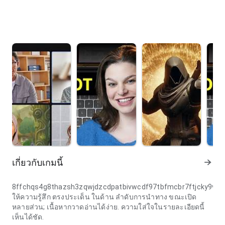
เกี่ยวกับเกมนี้
8ffchqs4g8thazsh3zqwjdzcdpatbivwcdf97tbfmcbr7ftjcky9v
ให้ความรู้สึก ตรงประเด็น ในด้าน ลำดับการนำทาง ขณะเปิด
หลายส่วน; เนื้อหากวาดอ่านได้ง่าย. ความใส่ใจในรายละเอียดนี้
เห็นได้ชัด.