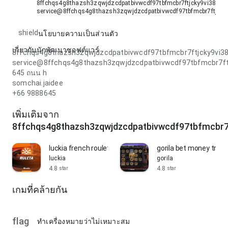
8ffchqs4g8thazsh3zqwjdzcdpatbivwcdf97tbfmcbr7ftjcky9vi38m
service@8ffchqs4g8thazsh3zqwjdzcdpatbivwcdf97tbfmcbr7ftjc
shield
นโยบายความเป็นส่วนตัว
เกี่ยวกับนักพัฒนาซอฟต์แวร์
8ffchqs4g8thazsh3zqwjdzcdpatbivwcdf97tbfmcbr7ftjcky9v
service@8ffchqs4g8thazsh3zqwjdzcdpatbivwcdf97tbfmcbr7
645 ถนน h
somchai.jaidee
+66 9888645
เพิ่มเติมจาก
8ffchqs4g8thazsh3zqwjdzcdpatbivwcdf97tbfmcbr
luckia french roulette
gorila bet money train 
luckia
gorila
4.8
4.8
star
star
เกมที่คล้ายกัน
flag
ทำเครื่องหมายว่าไม่เหมาะสม