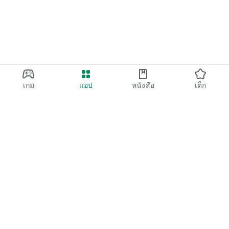
เกม
แอป
หนังสือ
เด็ก
Google Play
Play Pass
Play Points
บัตรของขวัญ