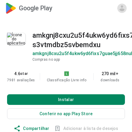
Google Play
amkgnj8cxu2u5f4ukw6yd6fixs7
s3vtmdbz5svbemdxu
amkgnj8cxu2u5f4ukw6yd6fixs7guae5jj658n
Compras no app
4.6
270 mil+
star
7981 avaliações
Classificação Livre
info
downloads
Instalar
Conferir no app Play Store
Compartilhar
Adicionar à lista de desejos