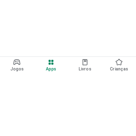
Jogos
Apps
Livros
Crianças
Google Play
Play Pass