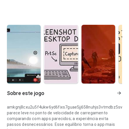
Sobre este jogo
amkgnj8cxu2u5f4ukw6yd6fixs7guae5jj658nuhjs3vtmdbz5svbe
parece leve no ponto de velocidade de carregamento
comparando com apps parecidos; a experiência evita
passos desnecessários. Esse equilíbrio torna o app mais