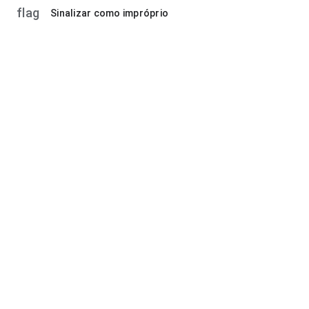
flag
Sinalizar como impróprio