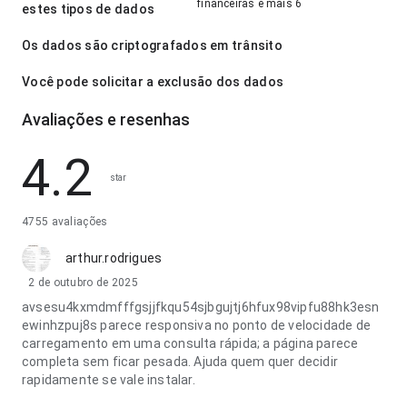
financeiras e mais 6
estes tipos de dados
Os dados são criptografados em trânsito
Você pode solicitar a exclusão dos dados
Avaliações e resenhas
4.2
star
4755 avaliações
arthur.rodrigues
2 de outubro de 2025
avsesu4kxmdmfffgsjjfkqu54sjbgujtj6hfux98vipfu88hk3esn
ewinhzpuj8s parece responsiva no ponto de velocidade de
carregamento em uma consulta rápida; a página parece
completa sem ficar pesada. Ajuda quem quer decidir
rapidamente se vale instalar.