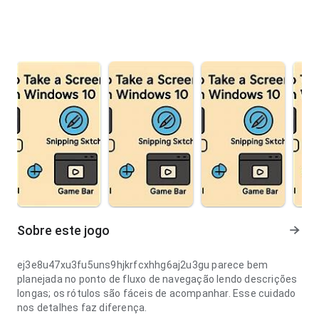
Sobre este jogo
ej3e8u47xu3fu5uns9hjkrfcxhhg6aj2u3gu parece bem
planejada no ponto de fluxo de navegação lendo descrições
longas; os rótulos são fáceis de acompanhar. Esse cuidado
nos detalhes faz diferença.