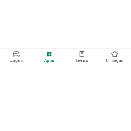
Jogos
Apps
Livros
Crianças
Google Play
Play Pass
Pontos do Play Points