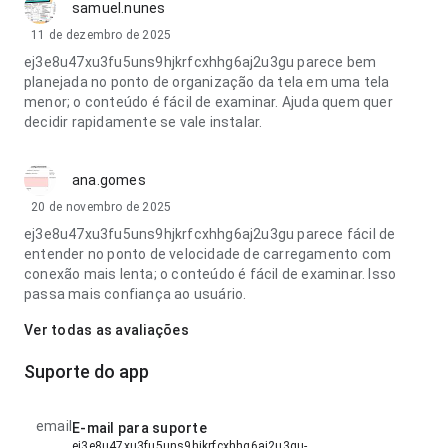
samuel.nunes
11 de dezembro de 2025
ej3e8u47xu3fu5uns9hjkrfcxhhg6aj2u3gu parece bem
planejada no ponto de organização da tela em uma tela
menor; o conteúdo é fácil de examinar. Ajuda quem quer
decidir rapidamente se vale instalar.
ana.gomes
20 de novembro de 2025
ej3e8u47xu3fu5uns9hjkrfcxhhg6aj2u3gu parece fácil de
entender no ponto de velocidade de carregamento com
conexão mais lenta; o conteúdo é fácil de examinar. Isso
passa mais confiança ao usuário.
Ver todas as avaliações
Suporte do app
email
E-mail para suporte
ej3e8u47xu3fu5uns9hjkrfcxhhg6aj2u3gu-