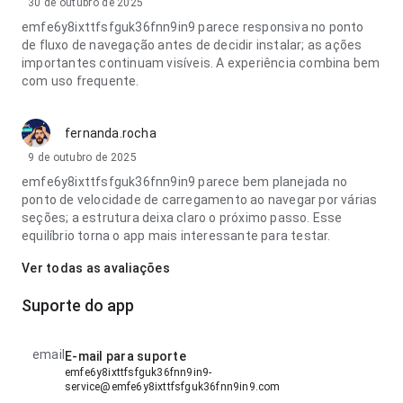
30 de outubro de 2025
emfe6y8ixttfsfguk36fnn9in9 parece responsiva no ponto
de fluxo de navegação antes de decidir instalar; as ações
importantes continuam visíveis. A experiência combina bem
com uso frequente.
fernanda.rocha
9 de outubro de 2025
emfe6y8ixttfsfguk36fnn9in9 parece bem planejada no
ponto de velocidade de carregamento ao navegar por várias
seções; a estrutura deixa claro o próximo passo. Esse
equilíbrio torna o app mais interessante para testar.
Ver todas as avaliações
Suporte do app
email
E-mail para suporte
emfe6y8ixttfsfguk36fnn9in9-
service@emfe6y8ixttfsfguk36fnn9in9.com