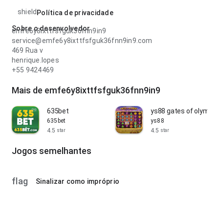
shield
Política de privacidade
Sobre o desenvolvedor
emfe6y8ixttfsfguk36fnn9in9
service@emfe6y8ixttfsfguk36fnn9in9.com
469 Rua v
henrique.lopes
+55 9424469
Mais de emfe6y8ixttfsfguk36fnn9in9
635bet
ys88 gates of olympus
635bet
ys88
4.5
4.5
star
star
Jogos semelhantes
flag
Sinalizar como impróprio