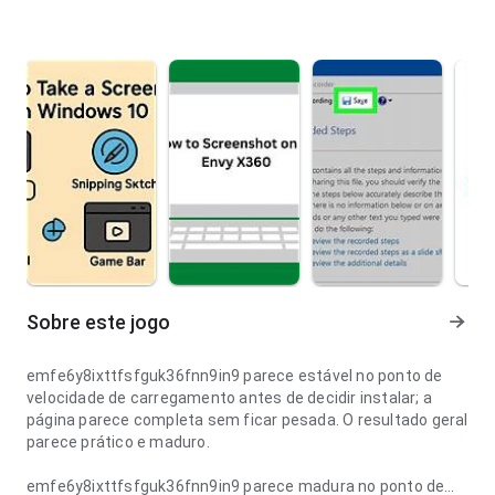
Sobre este jogo
emfe6y8ixttfsfguk36fnn9in9 parece estável no ponto de
velocidade de carregamento antes de decidir instalar; a
página parece completa sem ficar pesada. O resultado geral
parece prático e maduro.
emfe6y8ixttfsfguk36fnn9in9 parece madura no ponto de