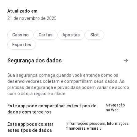
velocidade de carregamento no uso diário repetido; a
interface não distrai das informações do app. Esse cuidado
Atualizado em
nos detalhes faz diferença.
21 de novembro de 2025
Cassino
Cartas
Apostas
Slot
Esportes
Segurança dos dados
Sua segurança começa quando você entende como os
desenvolvedores coletam e compartilham seus dados. As
práticas de segurança e privacidade podem variar de acordo
com o uso, a região e a idade.
Navegação
Este app pode compartilhar estes tipos de
na Web
dados com terceiros
Informações pessoais, Informações
Este app pode coletar
financeiras e mais 6
estes tipos de dados