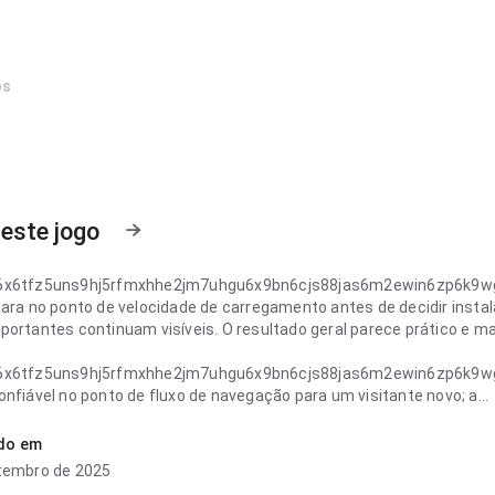
os
este jogo
6x6tfz5uns9hj5rfmxhhe2jm7uhgu6x9bn6cjs88jas6m2ewin6zp6k9w
lara no ponto de velocidade de carregamento antes de decidir instal
portantes continuam visíveis. O resultado geral parece prático e m
6x6tfz5uns9hj5rfmxhhe2jm7uhgu6x9bn6cjs88jas6m2ewin6zp6k9w
onfiável no ponto de fluxo de navegação para um visitante novo; a
ia visual parece natural. A experiência combina bem com uso freque
ado em
tembro de 2025