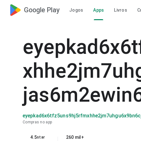
Google Play
Jogos
Apps
Livros
C
eyepkad6x6t
xhhe2jm7uh
jas6m2ewin
eyepkad6x6tfz5uns9hj5rfmxhhe2jm7uhgu6x9bn6
Compras no app
4.5
260 mil+
star