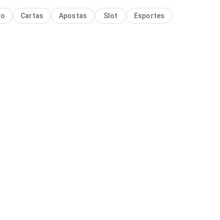
no
Cartas
Apostas
Slot
Esportes