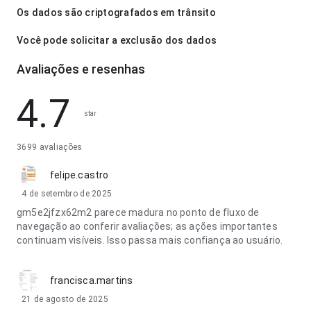
Os dados são criptografados em trânsito
Você pode solicitar a exclusão dos dados
Avaliações e resenhas
4.7
star
3699 avaliações
felipe.castro
4 de setembro de 2025
gm5e2jfzx62m2 parece madura no ponto de fluxo de
navegação ao conferir avaliações; as ações importantes
continuam visíveis. Isso passa mais confiança ao usuário.
francisca.martins
21 de agosto de 2025