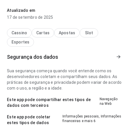
carregamento ao navegar por várias seções; a estrutura
deixa claro o próximo passo. A página deixa uma impressão
Atualizado em
limpa e segura.
17 de setembro de 2025
Cassino
Cartas
Apostas
Slot
Esportes
Segurança dos dados
Sua segurança começa quando você entende como os
desenvolvedores coletam e compartilham seus dados. As
práticas de segurança e privacidade podem variar de acordo
com o uso, a região e a idade.
Navegação
Este app pode compartilhar estes tipos de
na Web
dados com terceiros
Informações pessoais, Informações
Este app pode coletar
financeiras e mais 6
estes tipos de dados