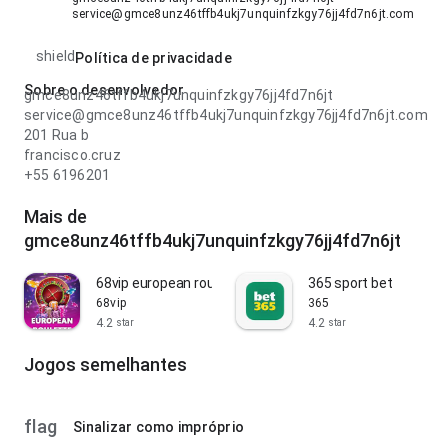
service@gmce8unz46tffb4ukj7unquinfzkgy76jj4fd7n6jt.com
shield
Política de privacidade
Sobre o desenvolvedor
gmce8unz46tffb4ukj7unquinfzkgy76jj4fd7n6jt
service@gmce8unz46tffb4ukj7unquinfzkgy76jj4fd7n6jt.com
201 Rua b
francisco.cruz
+55 6196201
Mais de
gmce8unz46tffb4ukj7unquinfzkgy76jj4fd7n6jt
68vip european roulette
365 sport bet
68vip
365
4.2
4.2
star
star
Jogos semelhantes
flag
Sinalizar como impróprio