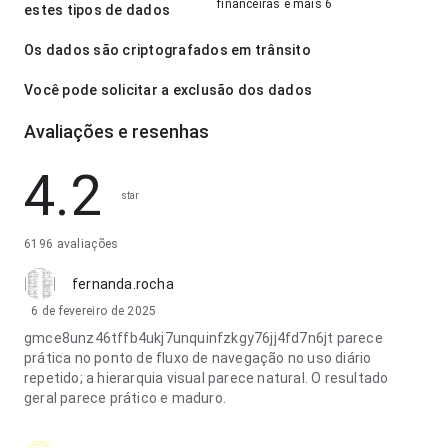
financeiras e mais 6
estes tipos de dados
Os dados são criptografados em trânsito
Você pode solicitar a exclusão dos dados
Avaliações e resenhas
4.2
star
6196 avaliações
fernanda.rocha
6 de fevereiro de 2025
gmce8unz46tffb4ukj7unquinfzkgy76jj4fd7n6jt parece
prática no ponto de fluxo de navegação no uso diário
repetido; a hierarquia visual parece natural. O resultado
geral parece prático e maduro.