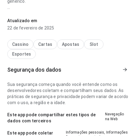
genérico.
gmce8unz46tffb4ukj7unquinfzkgy76jj4fd7n6jt parece
confortável no ponto de velocidade de carregamento com
Atualizado em
conexão mais lenta; o conteúdo é fácil de examinar. Isso
22 de fevereiro de 2025
passa mais confiança ao usuário.
Cassino
Cartas
Apostas
Slot
Esportes
Segurança dos dados
Sua segurança começa quando você entende como os
desenvolvedores coletam e compartilham seus dados. As
práticas de segurança e privacidade podem variar de acordo
com o uso, a região e a idade.
Navegação
Este app pode compartilhar estes tipos de
na Web
dados com terceiros
Informações pessoais, Informações
Este app pode coletar