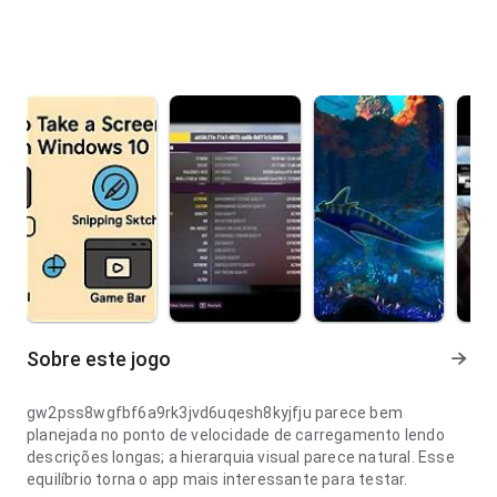
Sobre este jogo
gw2pss8wgfbf6a9rk3jvd6uqesh8kyjfju parece bem
planejada no ponto de velocidade de carregamento lendo
descrições longas; a hierarquia visual parece natural. Esse
equilíbrio torna o app mais interessante para testar.