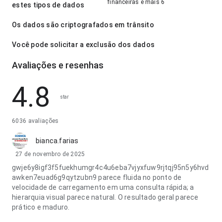
financeiras e mais 6
estes tipos de dados
Os dados são criptografados em trânsito
Você pode solicitar a exclusão dos dados
Avaliações e resenhas
4.8
star
6036 avaliações
bianca.farias
27 de novembro de 2025
gwje6y8igf3f5fuekhumgr4c4u6eba7vjyxfuw9rjtqj95n5y6hvd
awken7euad6g9qytzubn9 parece fluida no ponto de
velocidade de carregamento em uma consulta rápida; a
hierarquia visual parece natural. O resultado geral parece
prático e maduro.