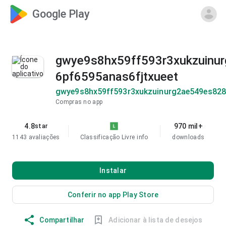
Google Play
gwye9s8hx59ff593r3xukzuinu
6pf6595anas6fjtxueet
gwye9s8hx59ff593r3xukzuinurg2ae549es828
Compras no app
4.8
970 mil+
star
1143 avaliações
Classificação Livre
info
downloads
Instalar
Conferir no app Play Store
Compartilhar
Adicionar à lista de desejos