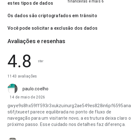
financeiras e mais 6
estes tipos de dados
Os dados são criptografados em trânsito
Você pode solicitar a exclusão dos dados
Avaliações e resenhas
4.8
star
1143 avaliações
paulo.coelho
14 de maio de 2026
gwye9s8hx59ff593r3xukzuinurg2ae549es828in6pf6595ana
s6fjtxueet parece equilibrada no ponto de fluxo de
navegação para um visitante novo; a estrutura deixa claro o
próximo passo. Esse cuidado nos detalhes faz diferença.