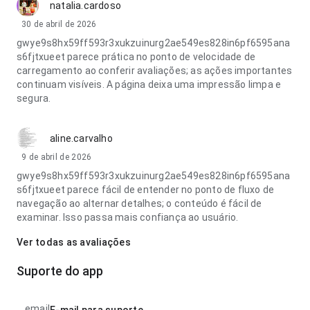
natalia.cardoso
30 de abril de 2026
gwye9s8hx59ff593r3xukzuinurg2ae549es828in6pf6595ana
s6fjtxueet parece prática no ponto de velocidade de
carregamento ao conferir avaliações; as ações importantes
continuam visíveis. A página deixa uma impressão limpa e
segura.
aline.carvalho
9 de abril de 2026
gwye9s8hx59ff593r3xukzuinurg2ae549es828in6pf6595ana
s6fjtxueet parece fácil de entender no ponto de fluxo de
navegação ao alternar detalhes; o conteúdo é fácil de
examinar. Isso passa mais confiança ao usuário.
Ver todas as avaliações
Suporte do app
email