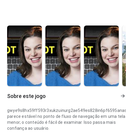
Sobre este jogo
gwye9s8hx59ff593r3xukzuinurg2ae549es828in6pf6595anas6fj
parece estável no ponto de fluxo de navegação em uma tela
menor; o conteúdo é fácil de examinar. Isso passa mais
confiança ao usuário.