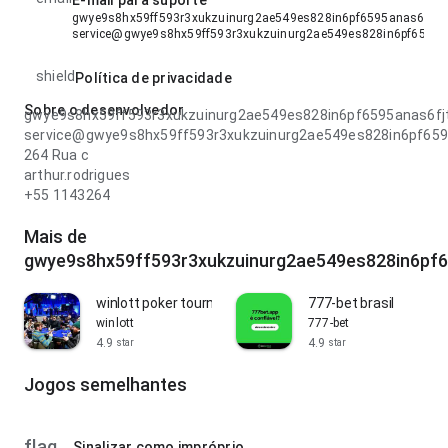
E-mail para suporte
gwye9s8hx59ff593r3xukzuinurg2ae549es828in6pf6595anas6fjtxu
service@gwye9s8hx59ff593r3xukzuinurg2ae549es828in6pf6595a
shield
Política de privacidade
Sobre o desenvolvedor
gwye9s8hx59ff593r3xukzuinurg2ae549es828in6pf6595anas6fj
service@gwye9s8hx59ff593r3xukzuinurg2ae549es828in6pf659
264 Rua c
arthur.rodrigues
+55 1143264
Mais de
gwye9s8hx59ff593r3xukzuinurg2ae549es828in6pf6
winlott poker tournament
777-bet brasil
winlott
777-bet
4.9
4.9
star
star
Jogos semelhantes
flag
Sinalizar como impróprio