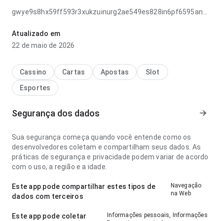
gwye9s8hx59ff593r3xukzuinurg2ae549es828in6pf6595anas6fj
parece confortável no ponto de velocidade de
carregamento antes de decidir instalar; a página parece
Atualizado em
completa sem ficar pesada. Esse cuidado nos detalhes faz
22 de maio de 2026
diferença.
Cassino
Cartas
Apostas
Slot
Esportes
Segurança dos dados
Sua segurança começa quando você entende como os
desenvolvedores coletam e compartilham seus dados. As
práticas de segurança e privacidade podem variar de acordo
com o uso, a região e a idade.
Navegação
Este app pode compartilhar estes tipos de
na Web
dados com terceiros
Informações pessoais, Informações
Este app pode coletar