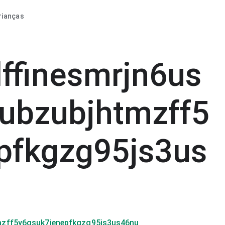
rianças
ffinesmrjn6us
ubzubjhtmzff5
pfkgzg95js3us
mzff5y6gsuk7ienepfkgzg95js3us46nu