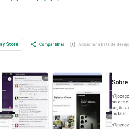
lay Store
Compartilhar
Adicionar à lista de desej
Sobre 
h7jpzag
parece e
seções; 
instalar.
h7jpzag