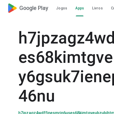
Google Play
Jogos
Apps
Livros
C
h7jpzagz4wd
es68kimtgve
y6gsuk7iene
46nu
h7jpzagz4wdffinesmrjn6uses68kimtgveubzubjht