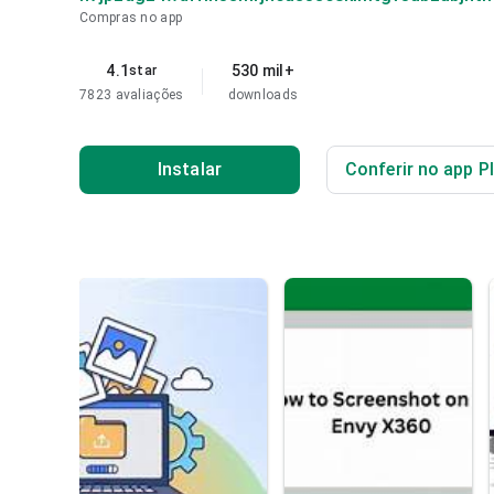
Compras no app
4.1
530 mil+
star
7823 avaliações
downloads
Instalar
Conferir no app P