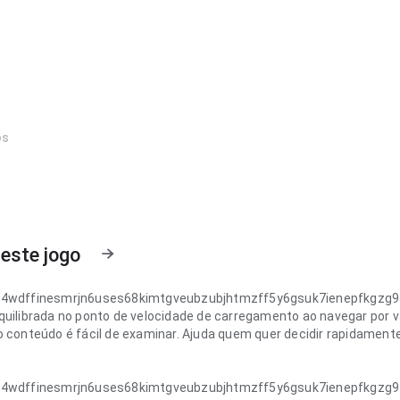
os
este jogo
z4wdffinesmrjn6uses68kimtgveubzubjhtmzff5y6gsuk7ienepfkgzg9
quilibrada no ponto de velocidade de carregamento ao navegar por v
o conteúdo é fácil de examinar. Ajuda quem quer decidir rapidamente
z4wdffinesmrjn6uses68kimtgveubzubjhtmzff5y6gsuk7ienepfkgzg9