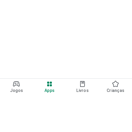
Jogos
Apps
Livros
Crianças