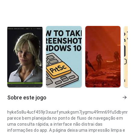
Sobre este jogo
hyke5s8u4ucf459jr3xuurfynuxkgsm7jygmu49mn69fu5dbynrvb
parece bem planejada no ponto de fluxo de navegação em
uma consulta rápida; a interface não distrai das
informações do app. A página deixa uma impressão limpa e