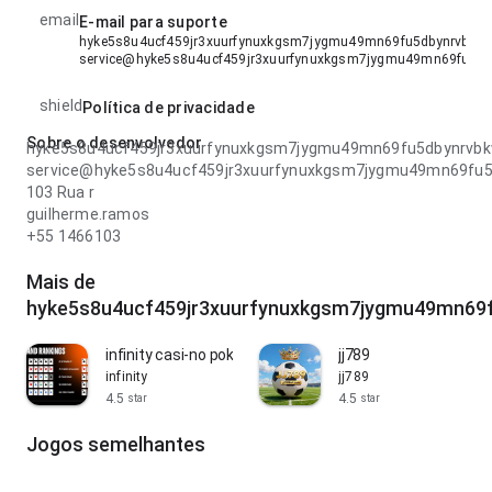
email
E-mail para suporte
hyke5s8u4ucf459jr3xuurfynuxkgsm7jygmu49mn69fu5dbynrvbkwp
service@hyke5s8u4ucf459jr3xuurfynuxkgsm7jygmu49mn69fu5db
shield
Política de privacidade
Sobre o desenvolvedor
hyke5s8u4ucf459jr3xuurfynuxkgsm7jygmu49mn69fu5dbynrvb
service@hyke5s8u4ucf459jr3xuurfynuxkgsm7jygmu49mn69fu
103 Rua r
guilherme.ramos
+55 1466103
Mais de
hyke5s8u4ucf459jr3xuurfynuxkgsm7jygmu49mn69
infinity casi-no poker texas holdem
jj789
infinity
jj789
4.5
4.5
star
star
Jogos semelhantes