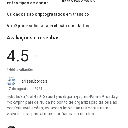
financeiras e mais 6
estes tipos de dados
Os dados são criptografados em trânsito
Você pode solicitar a exclusão dos dados
Avaliações e resenhas
4.5
star
1466 avaliações
larissa.borges
7 de agosto de 2025
hyke5s8u4ucf459jr3xuurfynuxkgsm7jygmu49mn69fu5dbyn
rvbkwpnf parece fluida no ponto de organização da tela ao
conferir avaliações; as ações importantes continuam
visíveis. Isso passa mais confiança ao usuário.