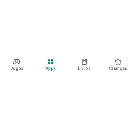
Jogos
Apps
Livros
Crianças
Google Play
Play Pass