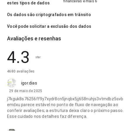
financeiras e mais 6
estes tipos de dados
Os dados são criptografados em trânsito
Você pode solicitar a exclusão dos dados
Avaliações e resenhas
4.3
star
4680 avaliações
igor.dias
29 de maio de 2025
j7kguk8s76256ff9y7xydr8cn5jnqbx5jj658nuhjs3vtmdbz5svb
emdxu parece estável no ponto de fluxo de navegação ao
conferir avaliações; a estrutura deixa claro o próximo passo.
Esse cuidado nos detalhes faz diferença.