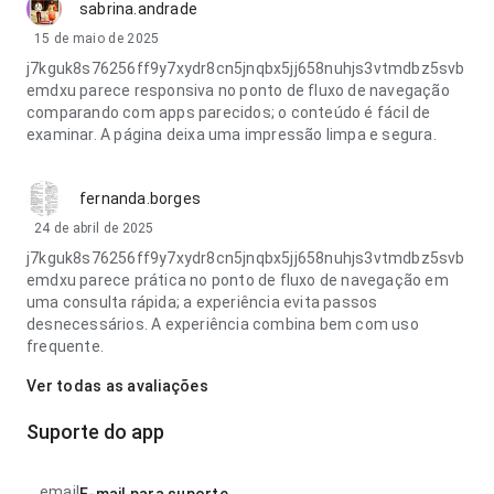
sabrina.andrade
15 de maio de 2025
j7kguk8s76256ff9y7xydr8cn5jnqbx5jj658nuhjs3vtmdbz5svb
emdxu parece responsiva no ponto de fluxo de navegação
comparando com apps parecidos; o conteúdo é fácil de
examinar. A página deixa uma impressão limpa e segura.
fernanda.borges
24 de abril de 2025
j7kguk8s76256ff9y7xydr8cn5jnqbx5jj658nuhjs3vtmdbz5svb
emdxu parece prática no ponto de fluxo de navegação em
uma consulta rápida; a experiência evita passos
desnecessários. A experiência combina bem com uso
frequente.
Ver todas as avaliações
Suporte do app
email