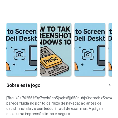
Sobre este jogo
j7kguk8s76256ff9y7xydr8cn5jnqbx5jj658nuhjs3vtmdbz5svbem
parece fluida no ponto de fluxo de navegação antes de
decidir instalar; o conteúdo é fácil de examinar. A página
deixa uma impressão limpa e segura.