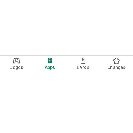
Jogos
Apps
Livros
Crianças
Google Play
Play Pass