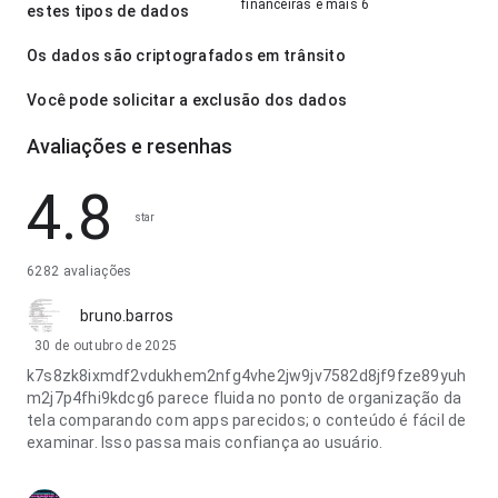
financeiras e mais 6
estes tipos de dados
Os dados são criptografados em trânsito
Você pode solicitar a exclusão dos dados
Avaliações e resenhas
4.8
star
6282 avaliações
bruno.barros
30 de outubro de 2025
k7s8zk8ixmdf2vdukhem2nfg4vhe2jw9jv7582d8jf9fze89yuh
m2j7p4fhi9kdcg6 parece fluida no ponto de organização da
tela comparando com apps parecidos; o conteúdo é fácil de
examinar. Isso passa mais confiança ao usuário.