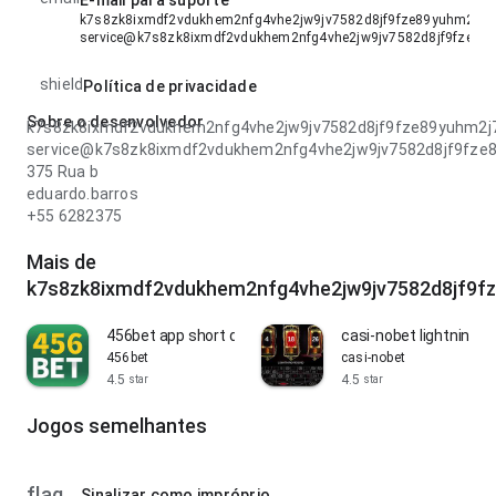
E-mail para suporte
k7s8zk8ixmdf2vdukhem2nfg4vhe2jw9jv7582d8jf9fze89yuhm2j7p4
service@k7s8zk8ixmdf2vdukhem2nfg4vhe2jw9jv7582d8jf9fze89
shield
Política de privacidade
Sobre o desenvolvedor
k7s8zk8ixmdf2vdukhem2nfg4vhe2jw9jv7582d8jf9fze89yuhm2j
service@k7s8zk8ixmdf2vdukhem2nfg4vhe2jw9jv7582d8jf9fze
375 Rua b
eduardo.barros
+55 6282375
Mais de
k7s8zk8ixmdf2vdukhem2nfg4vhe2jw9jv7582d8jf9f
456bet app short deck poker
casi-nobet lightning r
456bet
casi-nobet
4.5
4.5
star
star
Jogos semelhantes
flag
Sinalizar como impróprio