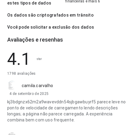
financeiras e mais 6
estes tipos de dados
Os dados são criptografados em trânsito
Você pode solicitar a exclusão dos dados
Avaliações e resenhas
4.1
star
1798 avaliações
camila.carvalho
4 de setembro de 2025
kj3bdgnzx62m2a9wavevddn54sjbgawbuyrf5 parece leve no
ponto de velocidade de carregamento lendo descrições
longas; a página não parece carregada. A experiência
combina bem com uso frequente.