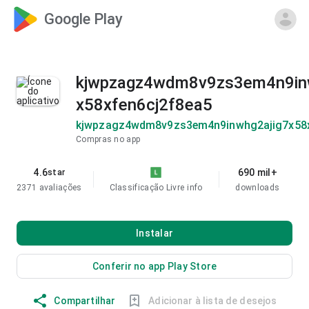
Google Play
kjwpzagz4wdm8v9zs3em4n9in
x58xfen6cj2f8ea5
kjwpzagz4wdm8v9zs3em4n9inwhg2ajig7x58x
Compras no app
4.6
690 mil+
star
2371 avaliações
Classificação Livre
info
downloads
Instalar
Conferir no app Play Store
Compartilhar
Adicionar à lista de desejos