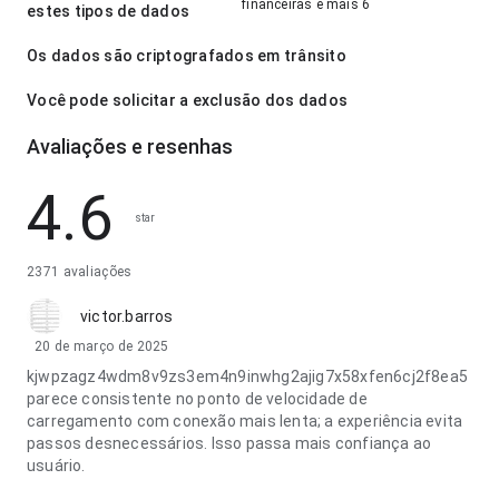
financeiras e mais 6
estes tipos de dados
Os dados são criptografados em trânsito
Você pode solicitar a exclusão dos dados
Avaliações e resenhas
4.6
star
2371 avaliações
victor.barros
20 de março de 2025
kjwpzagz4wdm8v9zs3em4n9inwhg2ajig7x58xfen6cj2f8ea5
parece consistente no ponto de velocidade de
carregamento com conexão mais lenta; a experiência evita
passos desnecessários. Isso passa mais confiança ao
usuário.