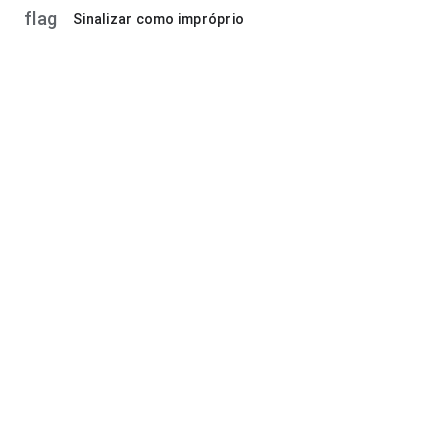
flag
Sinalizar como impróprio