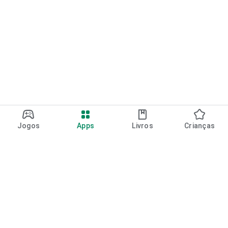
Jogos
Apps
Livros
Crianças
Google Play
Play Pass