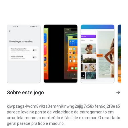
Sobre este jogo
kjwpzagz4wdm8v9zs3em4n9inwhg2ajig7x58xfen6cj2f8ea5
parece leve no ponto de velocidade de carregamento em
uma tela menor; o conteúdo é fácil de examinar. O resultado
geral parece prático e maduro.