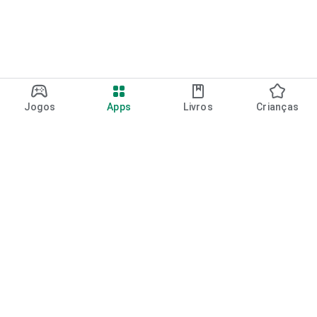
Jogos
Apps
Livros
Crianças
Google Play
Play Pass
Pontos do Play Points
Vales-presente
Resgatar