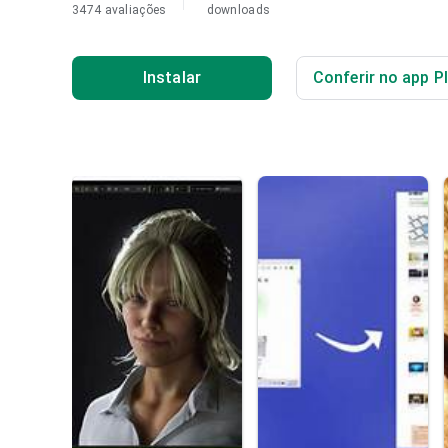
3474 avaliações
downloads
Instalar
Conferir no app P