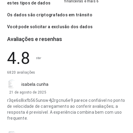
financeiras e mais 6
estes tipos de dados
Os dados são criptografados em trânsito
Você pode solicitar a exclusão dos dados
Avaliações e resenhas
4.8
star
6820 avaliações
isabela.cunha
21 de agosto de 2025
r3qe6s8ixfb565unsw4j2rgcnu6e9 parece confiável no ponto
de velocidade de carregamento ao conferir avaliações; a
resposta é previsível. A experiência combina bem com uso
frequente.