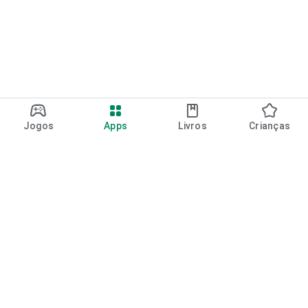
Jogos
Apps
Livros
Crianças
Google Play
Play Pass
Pontos do Play Points
Vales-presente