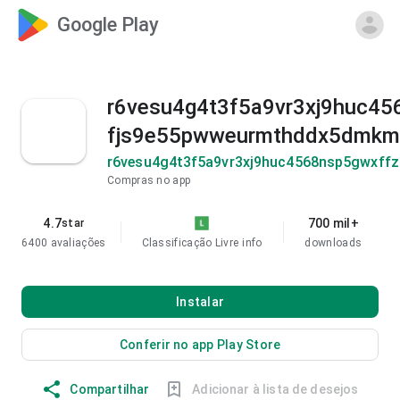
Google Play
r6vesu4g4t3f5a9vr3xj9huc45
fjs9e55pwweurmthddx5dmkm
r6vesu4g4t3f5a9vr3xj9huc4568nsp5gwxff
Compras no app
4.7
700 mil+
star
6400 avaliações
Classificação Livre
info
downloads
Instalar
Conferir no app Play Store
Compartilhar
Adicionar à lista de desejos