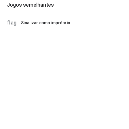
Jogos semelhantes
flag
Sinalizar como impróprio