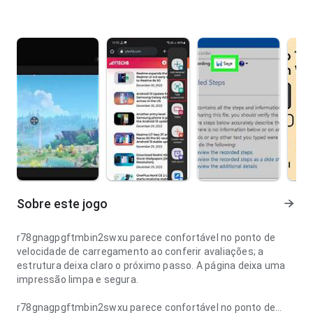
Sobre este jogo
r78gnagpgftmbin2swxu parece confortável no ponto de
velocidade de carregamento ao conferir avaliações; a
estrutura deixa claro o próximo passo. A página deixa uma
impressão limpa e segura.
r78gnagpgftmbin2swxu parece confortável no ponto de