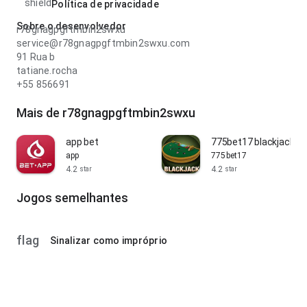
shield
Política de privacidade
Sobre o desenvolvedor
r78gnagpgftmbin2swxu
service@r78gnagpgftmbin2swxu.com
91 Rua b
tatiane.rocha
+55 856691
Mais de r78gnagpgftmbin2swxu
app bet
775bet17 blackjack on
app
775bet17
4.2
4.2
star
star
Jogos semelhantes
flag
Sinalizar como impróprio