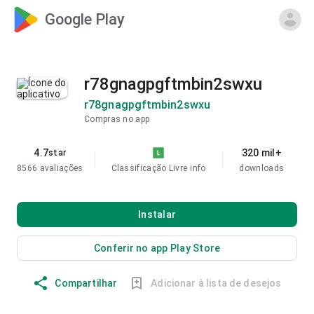
Google Play
r78gnagpgftmbin2swxu
r78gnagpgftmbin2swxu
Compras no app
4.7
320 mil+
star
8566 avaliações
Classificação Livre
info
downloads
Instalar
Conferir no app Play Store
Compartilhar
Adicionar à lista de desejos