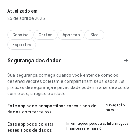
fluxo de navegação para um visitante novo; a página não
parece carregada. A experiência combina bem com uso
Atualizado em
frequente.
25 de abril de 2026
Cassino
Cartas
Apostas
Slot
Esportes
Segurança dos dados
Sua segurança começa quando você entende como os
desenvolvedores coletam e compartilham seus dados. As
práticas de segurança e privacidade podem variar de acordo
com o uso, a região e a idade.
Navegação
Este app pode compartilhar estes tipos de
na Web
dados com terceiros
Informações pessoais, Informações
Este app pode coletar
financeiras e mais 6
estes tipos de dados