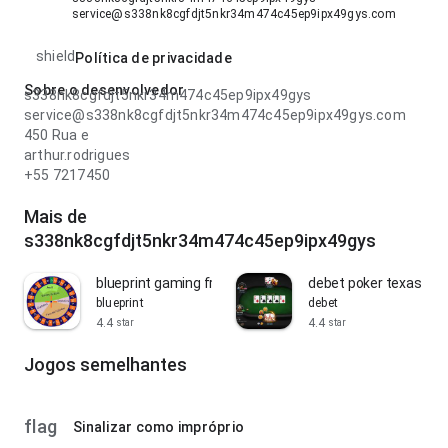
service@s338nk8cgfdjt5nkr34m474c45ep9ipx49gys.com
shield
Política de privacidade
Sobre o desenvolvedor
s338nk8cgfdjt5nkr34m474c45ep9ipx49gys
service@s338nk8cgfdjt5nkr34m474c45ep9ipx49gys.com
450 Rua e
arthur.rodrigues
+55 7217450
Mais de
s338nk8cgfdjt5nkr34m474c45ep9ipx49gys
blueprint gaming french roulette
debet poker texas ho
blueprint
debet
4.4
4.4
star
star
Jogos semelhantes
flag
Sinalizar como impróprio