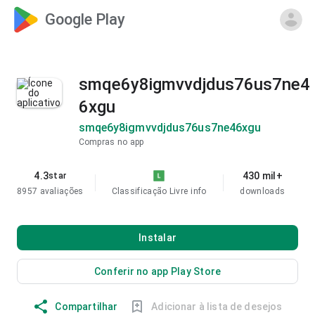
Google Play
smqe6y8igmvvdjdus76us7ne4
6xgu
smqe6y8igmvvdjdus76us7ne46xgu
Compras no app
4.3
430 mil+
star
8957 avaliações
Classificação Livre
info
downloads
Instalar
Conferir no app Play Store
Compartilhar
Adicionar à lista de desejos