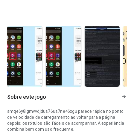
Sobre este jogo
smqe6y8igmvvdjdus76us7ne46xgu parece rápida no ponto
de velocidade de carregamento ao voltar para a página
depois; os rótulos são fáceis de acompanhar. A experiência
combina bem com uso frequente.