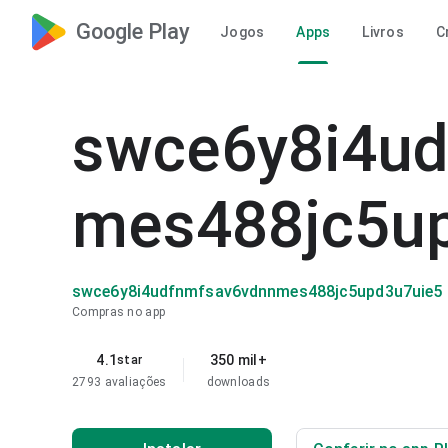
Google Play
Jogos
Apps
Livros
C
swce6y8i4u
mes488jc5u
swce6y8i4udfnmfsav6vdnnmes488jc5upd3u7uie5
Compras no app
4.1
350 mil+
star
2793 avaliações
downloads