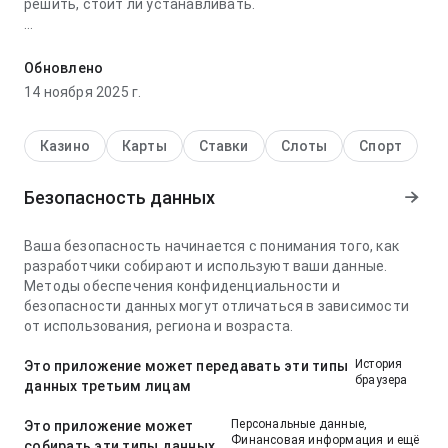
решить, стоит ли устанавливать.
swr8uy8h4uvf8v9wrqptjuzstidwwp67cxph7kquiqrv3ttnmerzyb
выглядит зрелый в части логика навигации при
Обновлено
медленном соединении; опыт избегает лишних шагов.
14 ноября 2025 г.
Страница оставляет чистое и уверенное впечатление.
Казино
Карты
Ставки
Слоты
Спорт
Безопасность данных
Ваша безопасность начинается с понимания того, как
разработчики собирают и используют ваши данные.
Методы обеспечения конфиденциальности и
безопасности данных могут отличаться в зависимости
от использования, региона и возраста.
История
Это приложение может передавать эти типы
браузера
данных третьим лицам
Персональные данные,
Это приложение может
Финансовая информация и ещё
собирать эти типы данных