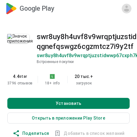
Google Play
swr8uy8h4uvf8v9wrqptjuzsti
qgnefqswgz6cgzmtcz7i9y2tf
swr8uy8h4uvf8v9wrqptjuzstidwwp67cxph7
Встроенные покупки
4.4
20 тыс.+
star
3796 отзывов
18+
info
загрузок
Установить
Открыть в приложении Play Store
Поделиться
Добавить в список желаний