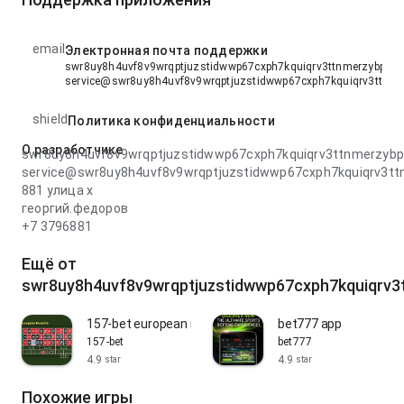
email
Электронная почта поддержки
swr8uy8h4uvf8v9wrqptjuzstidwwp67cxph7kquiqrv3ttnmerzybpqtq
service@swr8uy8h4uvf8v9wrqptjuzstidwwp67cxph7kquiqrv3ttnm
shield
Политика конфиденциальности
О разработчике
swr8uy8h4uvf8v9wrqptjuzstidwwp67cxph7kquiqrv3ttnmerzyb
service@swr8uy8h4uvf8v9wrqptjuzstidwwp67cxph7kquiqrv3t
881 улица x
георгий.федоров
+7 3796881
Ещё от
swr8uy8h4uvf8v9wrqptjuzstidwwp67cxph7kquiqrv3
157-bet european roulette
bet777 app
157-bet
bet777
4.9
4.9
star
star
Похожие игры