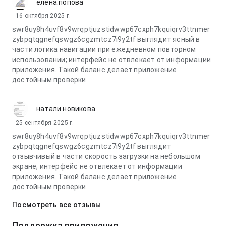
елена.попова
16 октября 2025 г.
swr8uy8h4uvf8v9wrqptjuzstidwwp67cxph7kquiqrv3ttnmer
zybpqtqgnefqswgz6cgzmtcz7i9y2tf выглядит ясный в
части логика навигации при ежедневном повторном
использовании; интерфейс не отвлекает от информации
приложения. Такой баланс делает приложение
достойным проверки.
натали.новикова
25 сентября 2025 г.
swr8uy8h4uvf8v9wrqptjuzstidwwp67cxph7kquiqrv3ttnmer
zybpqtqgnefqswgz6cgzmtcz7i9y2tf выглядит
отзывчивый в части скорость загрузки на небольшом
экране; интерфейс не отвлекает от информации
приложения. Такой баланс делает приложение
достойным проверки.
Посмотреть все отзывы
Поддержка приложения