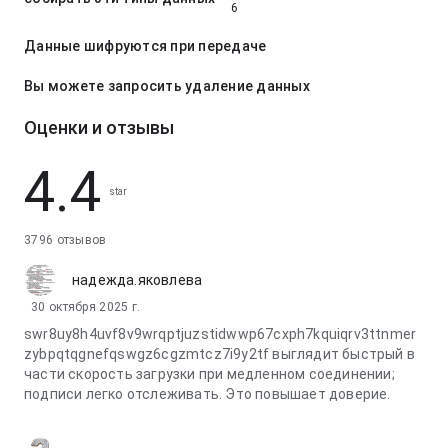
6
Данные шифруются при передаче
Вы можете запросить удаление данных
Оценки и отзывы
4.4
star
3796 отзывов
надежда.яковлева
30 октября 2025 г.
swr8uy8h4uvf8v9wrqptjuzstidwwp67cxph7kquiqrv3ttnmer
zybpqtqgnefqswgz6cgzmtcz7i9y2tf выглядит быстрый в
части скорость загрузки при медленном соединении;
подписи легко отслеживать. Это повышает доверие.