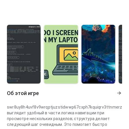
Об этой игре
swr8uy8h4uvf8v9wrqptjuzstidwwp67cxph7kquiqrv3ttnmerzyb
выглядит удобный в части логика навигации при
просмотре нескольких разделов; структура делает
следующий шаг очевидным. Это помогает быстро