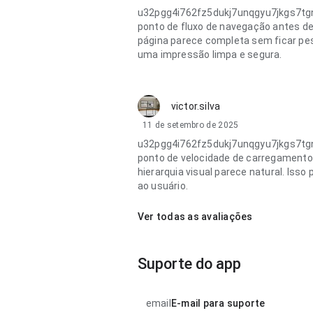
u32pgg4i762fz5dukj7unqgyu7jkgs7tgn
ponto de fluxo de navegação antes de d
página parece completa sem ficar pes
uma impressão limpa e segura.
victor.silva
11 de setembro de 2025
u32pgg4i762fz5dukj7unqgyu7jkgs7tgn
ponto de velocidade de carregamento 
hierarquia visual parece natural. Iss
ao usuário.
Ver todas as avaliações
Suporte do app
email
E-mail para suporte