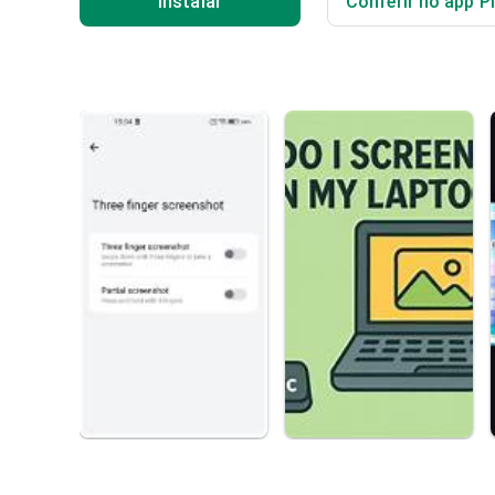
Instalar
Conferir no app P