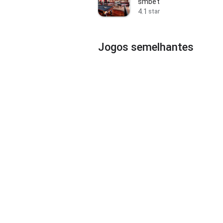
smbet
4.1
star
Jogos semelhantes