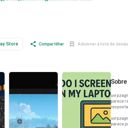
lay Store
Compartilhar
Adicionar à lista de desej
Sobre 
uvrpzag
parece r
resposta 
uvrpzag
parece p