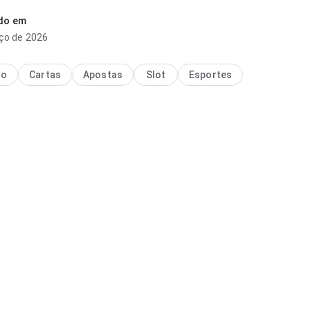
l. Esse equilíbrio torna o app mais interessante para testar.
ado em
ço de 2026
no
Cartas
Apostas
Slot
Esportes