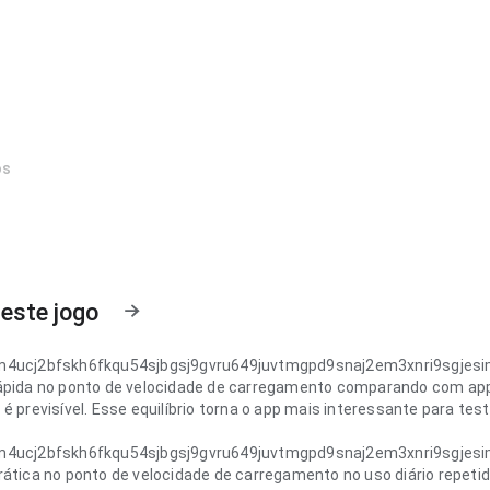
os
este jogo
m4ucj2bfskh6fkqu54sjbgsj9gvru649juvtmgpd9snaj2em3xnri9sgjesi
ápida no ponto de velocidade de carregamento comparando com app
é previsível. Esse equilíbrio torna o app mais interessante para test
m4ucj2bfskh6fkqu54sjbgsj9gvru649juvtmgpd9snaj2em3xnri9sgjesi
rática no ponto de velocidade de carregamento no uso diário repetid