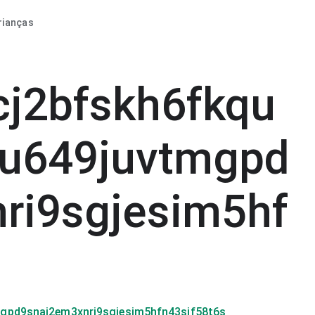
rianças
j2bfskh6fkqu
ru649juvtmgpd
ri9sgjesim5hf
gpd9snaj2em3xnri9sgjesim5hfn43sif58t6s