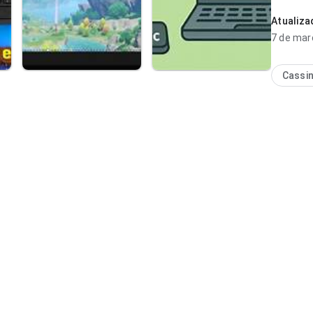
previsíve
Atualiz
7 de mar
Cassi