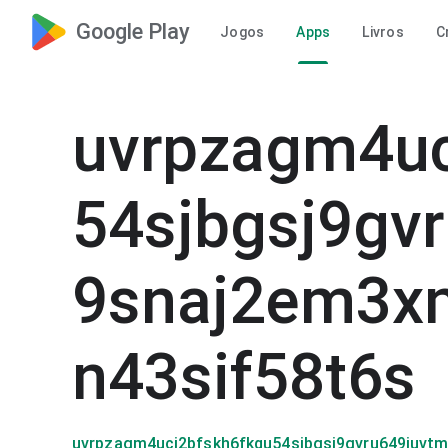
Google Play
Jogos
Apps
Livros
C
uvrpzagm4uc
54sjbgsj9gv
9snaj2em3xn
n43sif58t6s
uvrpzagm4ucj2bfskh6fkqu54sjbgsj9gvru649juvtm