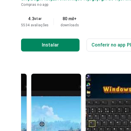
Compras no app
4.3
80 mil+
star
5534 avaliações
downloads
Instalar
Conferir no app P