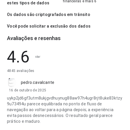
financeiras e mais 6
estes tipos de dados
Os dados são criptografados em trânsito
Você pode solicitar a exclusão dos dados
Avaliações e resenhas
4.6
star
4845 avaliações
pedro.cavalcante
16 de outubro de 2025
uykp2jd6gf3utm8ukjgvdhuynug88aw97h4ugr8rjt8uke83ktzy
9u73494u parece equilibrada no ponto de fluxo de
navegação ao voltar para a página depois; a experiência
evita passos desnecessários. O resultado geral parece
prático e maduro.