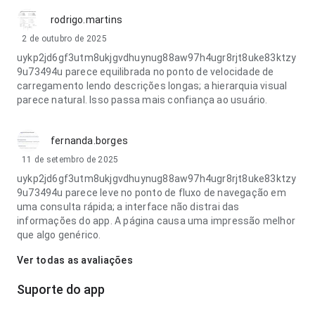
rodrigo.martins
2 de outubro de 2025
uykp2jd6gf3utm8ukjgvdhuynug88aw97h4ugr8rjt8uke83ktzy
9u73494u parece equilibrada no ponto de velocidade de
carregamento lendo descrições longas; a hierarquia visual
parece natural. Isso passa mais confiança ao usuário.
fernanda.borges
11 de setembro de 2025
uykp2jd6gf3utm8ukjgvdhuynug88aw97h4ugr8rjt8uke83ktzy
9u73494u parece leve no ponto de fluxo de navegação em
uma consulta rápida; a interface não distrai das
informações do app. A página causa uma impressão melhor
que algo genérico.
Ver todas as avaliações
Suporte do app