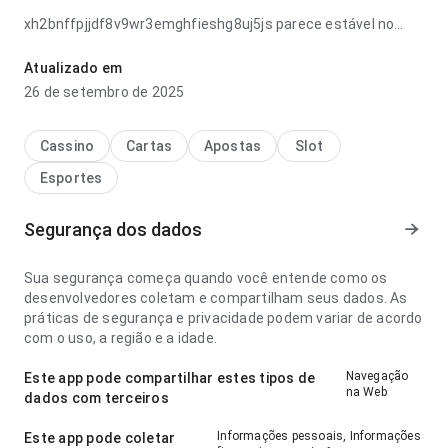
xh2bnffpjjdf8v9wr3emghfieshg8uj5js parece estável no
ponto de velocidade de carregamento ao conferir
avaliações; a resposta é previsível. Esse equilíbrio torna o
Atualizado em
app mais interessante para testar.
26 de setembro de 2025
Cassino
Cartas
Apostas
Slot
Esportes
Segurança dos dados
Sua segurança começa quando você entende como os
desenvolvedores coletam e compartilham seus dados. As
práticas de segurança e privacidade podem variar de acordo
com o uso, a região e a idade.
Navegação
Este app pode compartilhar estes tipos de
na Web
dados com terceiros
Informações pessoais, Informações
Este app pode coletar