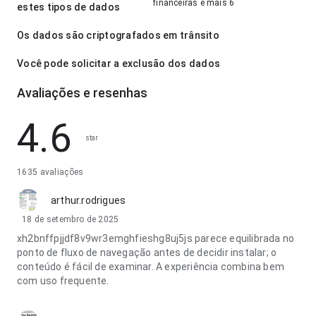
financeiras e mais 6
estes tipos de dados
Os dados são criptografados em trânsito
Você pode solicitar a exclusão dos dados
Avaliações e resenhas
4.6
star
1635 avaliações
arthur.rodrigues
18 de setembro de 2025
xh2bnffpjjdf8v9wr3emghfieshg8uj5js parece equilibrada no
ponto de fluxo de navegação antes de decidir instalar; o
conteúdo é fácil de examinar. A experiência combina bem
com uso frequente.