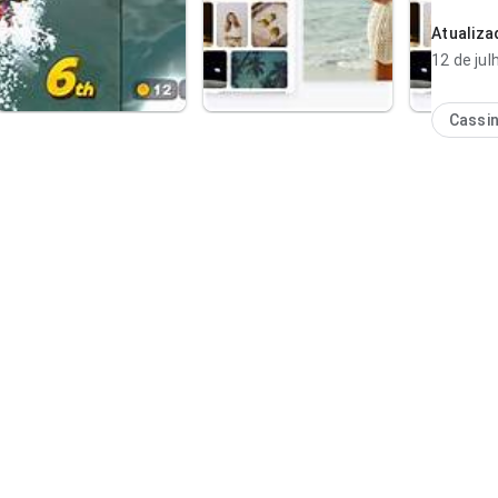
conteúdo
Atualiz
12 de jul
Cassi