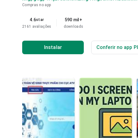
Compras no app
4.6
590 mil+
star
2161 avaliações
downloads
Instalar
Conferir no app P