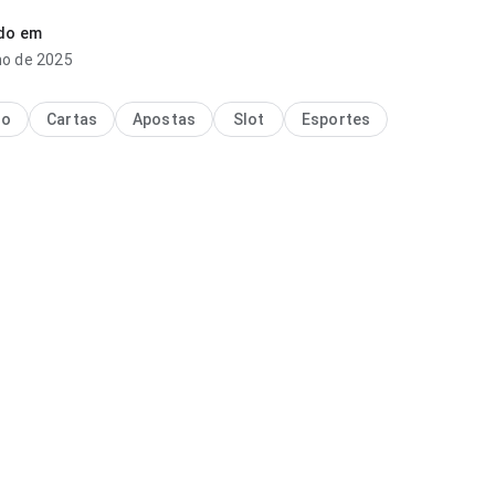
 é fácil de examinar. A página causa uma impressão melhor que alg
ado em
ho de 2025
no
Cartas
Apostas
Slot
Esportes