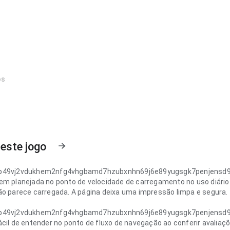
os
este jogo
p49vj2vdukhem2nfg4vhgbamd7hzubxnhn69j6e89yugsgk7penjensd
em planejada no ponto de velocidade de carregamento no uso diário 
ão parece carregada. A página deixa uma impressão limpa e segura.
p49vj2vdukhem2nfg4vhgbamd7hzubxnhn69j6e89yugsgk7penjensd
cil de entender no ponto de fluxo de navegação ao conferir avaliaçõ