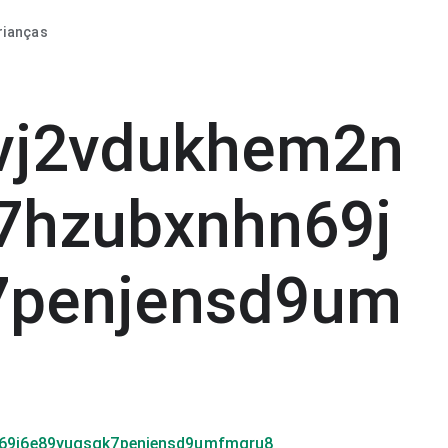
rianças
vj2vdukhem2n
7hzubxnhn69j
7penjensd9um
69j6e89yugsgk7penjensd9umfmgru8