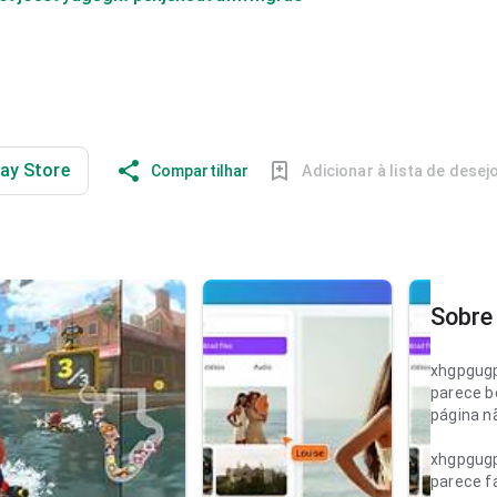
lay Store
Compartilhar
Adicionar à lista de desej
Sobre 
xhgpgug
parece b
página n
xhgpgug
parece fá