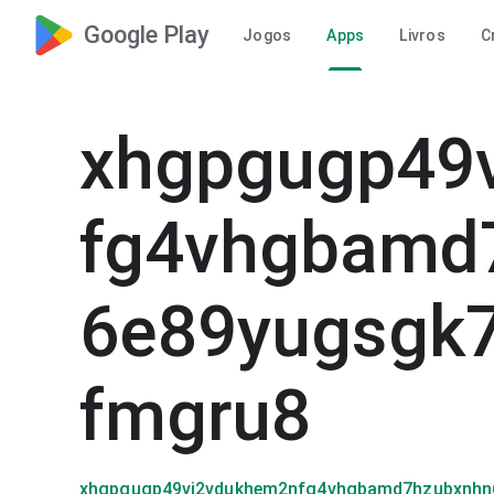
Google Play
Jogos
Apps
Livros
C
xhgpgugp49
fg4vhgbamd
6e89yugsgk
fmgru8
xhgpgugp49vj2vdukhem2nfg4vhgbamd7hzubxnhn