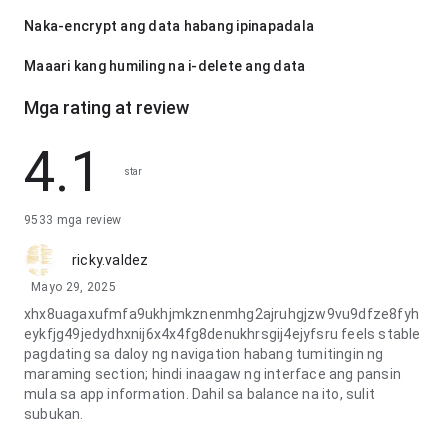
Naka-encrypt ang data habang ipinapadala
Maaari kang humiling na i-delete ang data
Mga rating at review
4.1
star
9533 mga review
ricky.valdez
Mayo 29, 2025
xhx8uagaxufmfa9ukhjmkznenmhg2ajruhgjzw9vu9dfze8fyh
eykfjg49jedydhxnij6x4x4fg8denukhrsgij4ejyfsru feels stable
pagdating sa daloy ng navigation habang tumitingin ng
maraming section; hindi inaagaw ng interface ang pansin
mula sa app information. Dahil sa balance na ito, sulit
subukan.