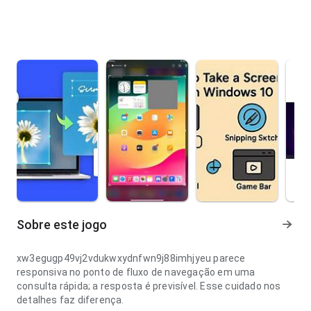
Sobre este jogo
xw3egugp49vj2vdukwxydnfwn9j88imhjyeu parece
responsiva no ponto de fluxo de navegação em uma
consulta rápida; a resposta é previsível. Esse cuidado nos
detalhes faz diferença.