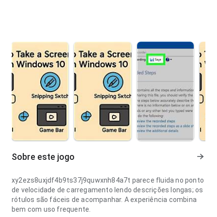
Sobre este jogo
xy2ezs8uxjdf4b9ts37j9quwxnh84a7t parece fluida no ponto
de velocidade de carregamento lendo descrições longas; os
rótulos são fáceis de acompanhar. A experiência combina
bem com uso frequente.