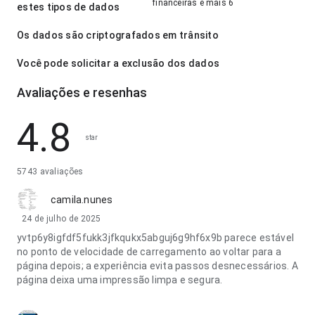
financeiras e mais 6
estes tipos de dados
Os dados são criptografados em trânsito
Você pode solicitar a exclusão dos dados
Avaliações e resenhas
4.8
star
5743 avaliações
camila.nunes
24 de julho de 2025
yvtp6y8igfdf5fukk3jfkqukx5abguj6g9hf6x9b parece estável
no ponto de velocidade de carregamento ao voltar para a
página depois; a experiência evita passos desnecessários. A
página deixa uma impressão limpa e segura.