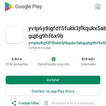
Google Play
yvtp6y8igfdf5fukk3jfkqukx5a
guj6g9hf6x9b
yvtp6y8igfdf5fukk3jfkqukx5abguj6g9hf6x9
Compras no app
4.8
810 mil+
star
5743 avaliações
Classificação Livre
info
downloads
Instalar
Conferir no app Play Store
Compartilhar
Adicionar à lista de desejos