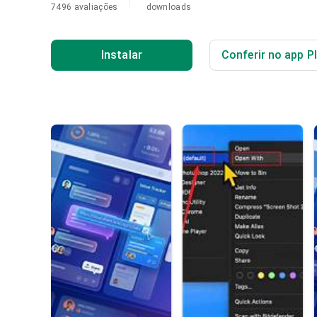
7496 avaliações
downloads
Instalar
Conferir no app P