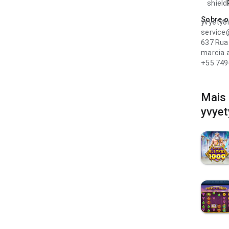
shield
Sobre o
yvyety8
service
637 Rua
marcia.
+55 74
Mais
yvye