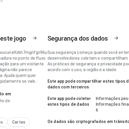
os
este jogo
Segurança dos dados
ixucuna9zkh7mgnfgn96u
Sua segurança começa quando você ente
adura no ponto de fluxo
desenvolvedores coletam e compartilham 
ação para um visitante
As práticas de segurança e privacidade po
página não parece
acordo com o uso, a região e a idade.
a. Ajuda quem quer
rapidamente se vale
Este app pode compartilhar estes tipos 
dados com terceiros
ado em
ixucuna9zkh7mgnfgn96u
Este app pode coletar
Informações pes
nho de
ápida no ponto de fluxo
estes tipos de dados
Informações fina
ação no uso diário
6
 a interface não distrai
rmações do app. O
Os dados são criptografados em trânsit
no
Cartas
 geral parece prático e