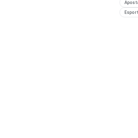
Apost
maduro.
Espor