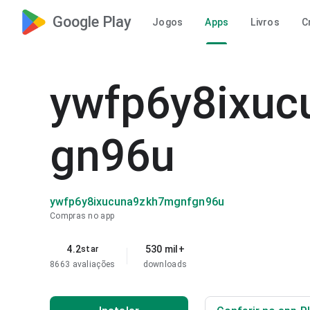
Google Play
Jogos
Apps
Livros
C
ywfp6y8ixu
gn96u
ywfp6y8ixucuna9zkh7mgnfgn96u
Compras no app
4.2
530 mil+
star
8663 avaliações
downloads