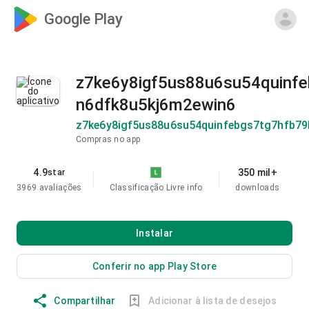
Google Play
z7ke6y8igf5us88u6su54quinf
n6dfk8u5kj6m2ewin6
z7ke6y8igf5us88u6su54quinfebgs7tg7hfb79
Compras no app
4.9
350 mil+
star
3969 avaliações
Classificação Livre
info
downloads
Instalar
Conferir no app Play Store
Compartilhar
Adicionar à lista de desejos