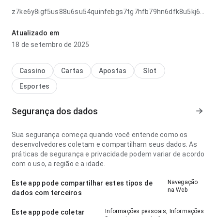
z7ke6y8igf5us88u6su54quinfebgs7tg7hfb79hn6dfk8u5kj6m2e
parece consistente no ponto de velocidade de
carregamento ao navegar por várias seções; a hierarquia
Atualizado em
visual parece natural. A página deixa uma impressão limpa e
18 de setembro de 2025
segura.
Cassino
Cartas
Apostas
Slot
Esportes
Segurança dos dados
Sua segurança começa quando você entende como os
desenvolvedores coletam e compartilham seus dados. As
práticas de segurança e privacidade podem variar de acordo
com o uso, a região e a idade.
Navegação
Este app pode compartilhar estes tipos de
na Web
dados com terceiros
Informações pessoais, Informações
Este app pode coletar