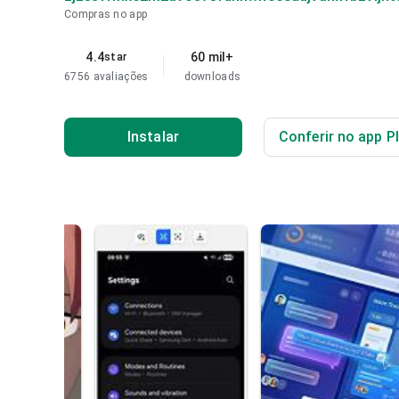
Compras no app
4.4
60 mil+
star
6756 avaliações
downloads
Instalar
Conferir no app P