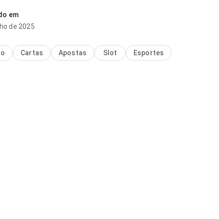
rai das informações do app. O resultado geral parece prático e madu
ado em
nho de 2025
no
Cartas
Apostas
Slot
Esportes